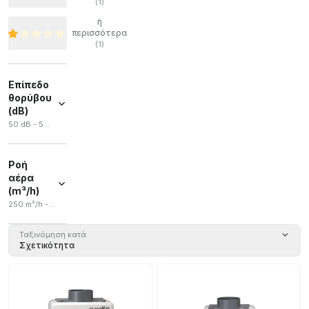
(
1
)
ή
περισσότερα
(
1
)
Επίπεδο
θορύβου
(dB)
50 dB - 56 dB
Ροή
αέρα
(m³/h)
250 m³/h - 480 m³/h
Ταξινόμηση κατά
Σχετικότητα