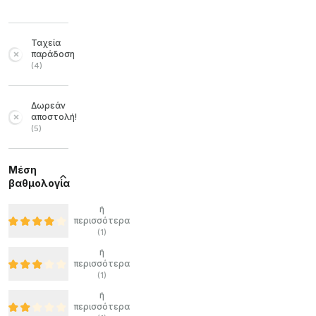
Ταχεία
παράδοση
(
4
)
Δωρεάν
αποστολή!
(
5
)
Μέση
βαθμολογία
ή
περισσότερα
(
1
)
ή
περισσότερα
(
1
)
ή
περισσότερα