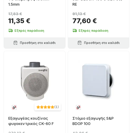
1.5mm
RE
17,83 €
91,13 €
11,35 €
77,60 €
Εξπρές παράδοση
Εξπρές παράδοση
Προσθήκη στο καλάθι
Προσθήκη στο καλάθι
(
1
)
Εξαγωγέας κουζίνας
Στόμιο εξαγωγής S&P
φυγοκεντρικός CK-60 F
BDOP 100