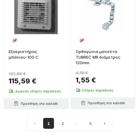
Εξαεριστήρας
Ορθογώνια μανσέτα
μπάνιου-100 C
TUBREC MR διάμετρος
120mm
4,18 €
121,88 €
1,55 €
115,59 €
Εξπρές παράδοση
Δωρεάν εξπρές παράδοση
Προσθήκη στο καλάθι
Προσθήκη στο καλάθι
1
2
...
5