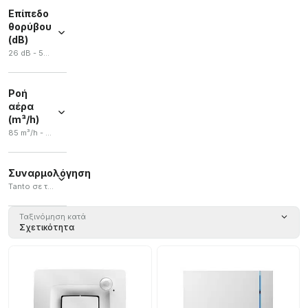
Επίπεδο
θορύβου
(dB)
26 dB - 56 dB
Ροή
αέρα
(m³/h)
85 m³/h - 480 m³/h
Συναρμολόγηση
Τanto σε τοίχο όσο και σε οροφή. / Τοποθετημένο σε silent-blocks
Τanto σε
Ταξινόμηση κατά
τοίχο
Σχετικότητα
όσο και
σε
οροφή.
(
3
)
Τοποθετημένο
σε silent-
blocks
(
3
)