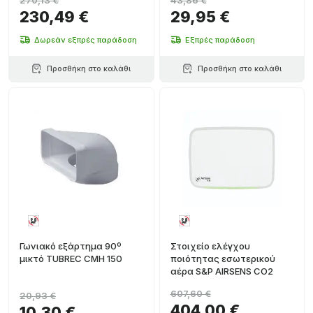
270,13 €
43,86 €
230,49 €
29,95 €
Δωρεάν εξπρές παράδοση
Εξπρές παράδοση
Προσθήκη στο καλάθι
Προσθήκη στο καλάθι
Γωνιακό εξάρτημα 90º
Στοιχείο ελέγχου
μικτό TUBREC CMH 150
ποιότητας εσωτερικού
αέρα S&P AIRSENS CO2
607,60 €
20,93 €
404,00 €
10,30 €