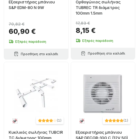
Εξαεριστήρας μπάνιου
Ορθογώνιος σωλήνας
S&P EDM-80 N 9W
TUBREC TR διάμετρος
100mm 1.5mm
17,83 €
70,82 €
8,15 €
60,90 €
Εξπρές παράδοση
Εξπρές παράδοση
Προσθήκη στο καλάθι
Προσθήκη στο καλάθι
(
1
)
(
1
)
Κυκλικός σωλήνας TUBCIR
Εξαεριστήρας μπάνιου
TC διάμετρος 100mm
S&P DECOR-100 C (12V 50)