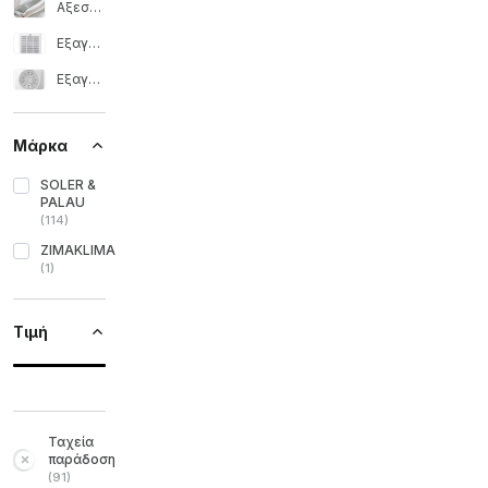
Αξεσουάρ για εξαγωγείς
Εξαγωγέας κουζίνας
Εξαγωγέας μπάνιου
Μάρκα
SOLER &
PALAU
(
114
)
ZIMAKLIMA
(
1
)
Τιμή
Ταχεία
παράδοση
(
91
)