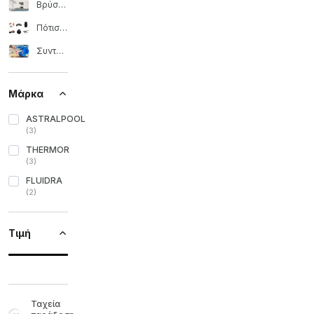
Βρύσες και ντους κήπου
Πότισμα
Συντήρηση πισίνας
Μάρκα
ASTRALPOOL
(
3
)
THERMOR
(
3
)
FLUIDRA
(
2
)
Τιμή
Ταχεία