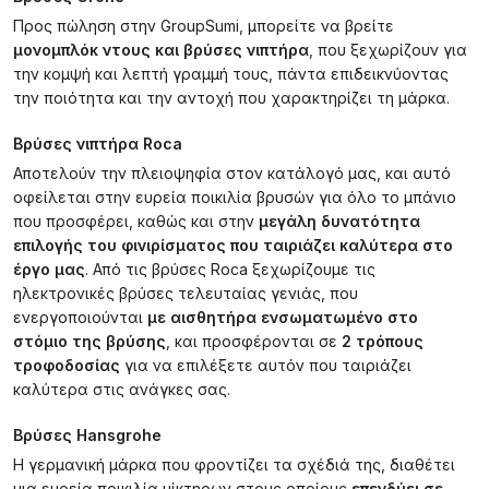
Προς πώληση στην GroupSumi, μπορείτε να βρείτε
μονομπλόκ ντους και βρύσες νιπτήρα
, που ξεχωρίζουν για
την κομψή και λεπτή γραμμή τους, πάντα επιδεικνύοντας
την ποιότητα και την αντοχή που χαρακτηρίζει τη μάρκα.
Βρύσες νιπτήρα Roca
Αποτελούν την πλειοψηφία στον κατάλογό μας, και αυτό
οφείλεται στην ευρεία ποικιλία βρυσών για όλο το μπάνιο
που προσφέρει, καθώς και στην
μεγάλη δυνατότητα
επιλογής του φινιρίσματος που ταιριάζει καλύτερα στο
έργο μας
. Από τις βρύσες Roca ξεχωρίζουμε τις
ηλεκτρονικές βρύσες τελευταίας γενιάς, που
ενεργοποιούνται
με αισθητήρα ενσωματωμένο στο
στόμιο της βρύσης
, και προσφέρονται σε
2 τρόπους
τροφοδοσίας
για να επιλέξετε αυτόν που ταιριάζει
καλύτερα στις ανάγκες σας.
Βρύσες Hansgrohe
Η γερμανική μάρκα που φροντίζει τα σχέδιά της, διαθέτει
μια ευρεία ποικιλία μίκτηρων στους οποίους
επενδύει σε