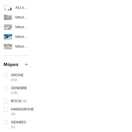
Αξεσουάρ για μπαταρίες
Μπαταρίες μπανιέρας
Μπαταρίες μπιντέ
Μπαταρίες νιπτήρα
Μπαταρίες ντους
Μάρκα
GROHE
(
92
)
GENEBRE
(
29
)
ROCA
(
8
)
HANSGROHE
(
6
)
GENWEC
(
5
)