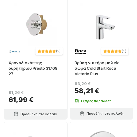
Μίξερ
(
5
)
φεγγαρόλευκο
(
2
)
+ Ver más
Σούπερ
Στιλ
(
1
)
Χρυσό
γυαλιστερό
(
1
)
(
2
)
(
1
)
+ Ver más
Χρονοδιακόπτης
Βρύση νιπτήρα με λείο
ουρητηρίου Presto 31708
σώμα Cold Start Roca
27
Victoria Plus
83,20 €
58,21 €
91,26 €
61,99 €
Εξπρές παράδοση
Προσθήκη στο καλάθι
Προσθήκη στο καλάθι