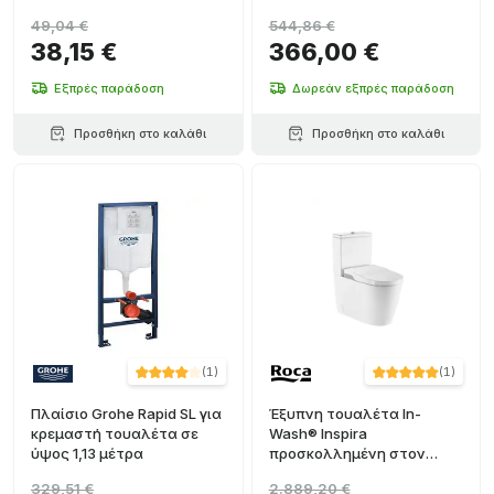
49,04 €
544,86 €
38,15 €
366,00 €
Εξπρές παράδοση
Δωρεάν εξπρές παράδοση
Προσθήκη στο καλάθι
Προσθήκη στο καλάθι
(
1
)
(
1
)
Πλαίσιο Grohe Rapid SL για
Έξυπνη τουαλέτα In-
κρεμαστή τουαλέτα σε
Wash® Inspira
ύψος 1,13 μέτρα
προσκολλημένη στον
τοίχο Roca Rimless
329,51 €
2.889,20 €