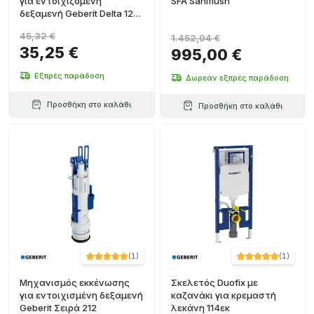
για εντοιχιζόμενη
SFA Saniflush
δεξαμενή Geberit Delta 12
cm
45,32 €
1.452,04 €
35,25 €
995,00 €
Εξπρές παράδοση
Δωρεάν εξπρές παράδοση
Προσθήκη στο καλάθι
Προσθήκη στο καλάθι
(
1
)
(
1
)
Μηχανισμός εκκένωσης
Σκελετός Duofix με
για εντοιχισμένη δεξαμενή
καζανάκι για κρεμαστή
Geberit Σειρά 212
λεκάνη 114εκ