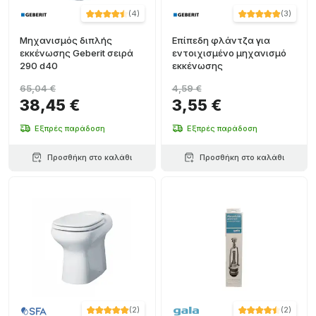
(
4
)
(
3
)
Μηχανισμός διπλής
Επίπεδη φλάντζα για
εκκένωσης Geberit σειρά
εντοιχισμένο μηχανισμό
290 d40
εκκένωσης
65,04 €
4,59 €
38,45 €
3,55 €
Εξπρές παράδοση
Εξπρές παράδοση
Προσθήκη στο καλάθι
Προσθήκη στο καλάθι
(
2
)
(
2
)