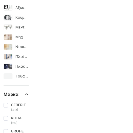
Αξεσουάρ για τουαλέτες
Κουμπί καζανάκι
Μεντεσέδες καπάκι WC
Μηχανισμός καζανάκι
Ντους τουαλέτας
Πλαίσιο για εντοιχισμένα υδραυλικά
Πλάκα ενεργοποίησης
Τουαλέτα και μπιντές
Μάρκα
GEBERIT
(
49
)
ROCA
(
25
)
GROHE