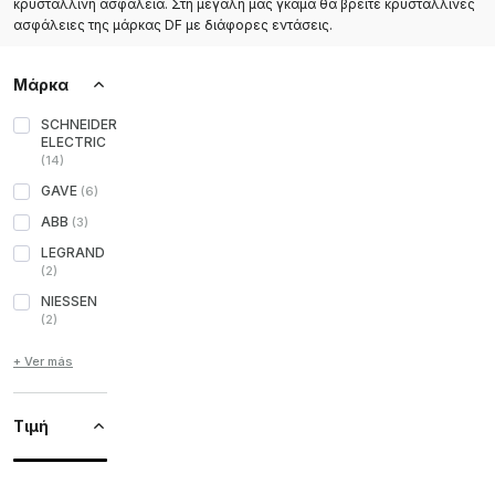
κρυστάλλινη ασφάλεια. Στη μεγάλη μας γκάμα θα βρείτε κρυστάλλινες
ασφάλειες της μάρκας DF με διάφορες εντάσεις.
Μάρκα
SCHNEIDER
ELECTRIC
(
14
)
GAVE
(
6
)
ABB
(
3
)
LEGRAND
(
2
)
NIESSEN
(
2
)
+ Ver más
Τιμή