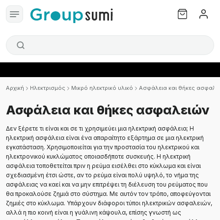
Αρχική
Ηλεκτρισμός
Μικρό ηλεκτρικό υλικό
Ασφάλεια και θήκες ασφαλε
Ασφάλεια και θήκες ασφαλειών
Δεν ξέρετε τι είναι και σε τι χρησιμεύει μια ηλεκτρική ασφάλεια; Η
ηλεκτρική ασφάλεια είναι ένα απαραίτητο εξάρτημα σε μια ηλεκτρική
εγκατάσταση. Χρησιμοποιείται για την προστασία του ηλεκτρικού και
ηλεκτρονικού κυκλώματος οποιασδήποτε συσκευής. Η ηλεκτρική
ασφάλεια τοποθετείται πριν η ρεύμα εισέλθει στο κύκλωμα και είναι
σχεδιασμένη έτσι ώστε, αν το ρεύμα είναι πολύ υψηλό, το νήμα της
ασφάλειας να καεί και να μην επιτρέψει τη διέλευση του ρεύματος που
θα προκαλούσε ζημιά στο σύστημα. Με αυτόν τον τρόπο, αποφεύγονται
ζημιές στο κύκλωμα. Υπάρχουν διάφοροι τύποι ηλεκτρικών ασφαλειών,
αλλά η πιο κοινή είναι η γυάλινη κάψουλα, επίσης γνωστή ως