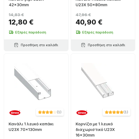
42x30mm
U23X 50x80mm
14,83 €
47,96 €
12,80 €
40,90 €
Εξπρές παράδοση
Εξπρές παράδοση
Προσθήκη στο καλάθι
Προσθήκη στο καλάθι
(
1
)
(
1
)
Κανάλι 1 λευκό καπάκι
Κορνίζα με 1 λευκό
U23X 70x130mm
διαχωριστικό U23X
16x30mm