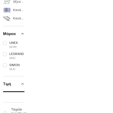
Αξεσουάρ για κανάλια
Κανάλι κλιματισμού
Κανάλια
Μάρκα
UNEX
(
619
)
LEGRAND
(
66
)
SIMON
(
64
)
Τιμή
Ταχεία