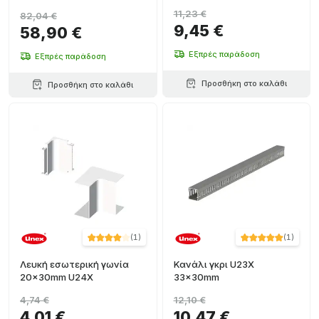
11,23 €
82,04 €
9,45 €
58,90 €
Εξπρές παράδοση
Εξπρές παράδοση
Προσθήκη στο καλάθι
Προσθήκη στο καλάθι
(
1
)
(
1
)
Λευκή εσωτερική γωνία
Κανάλι γκρι U23X
20x30mm U24X
33x30mm
4,74 €
12,10 €
4,01 €
10,47 €