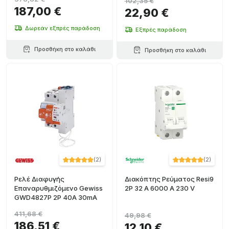
102,35 €
187,00 €
22,90 €
Δωρεάν εξπρές παράδοση
Εξπρές παράδοση
Προσθήκη στο καλάθι
Προσθήκη στο καλάθι
(
2
)
(
2
)
Ρελέ Διαφυγής
Διακόπτης Ρεύματος Resi9
Επαναρυθμιζόμενο Gewiss
2P 32 A 6000 A 230 V
GWD4827P 2P 40A 30mA
411,68 €
49,98 €
186,51 €
12,10 €