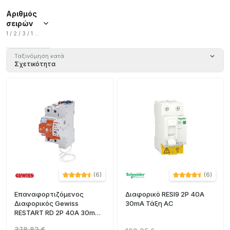
Αριθμός
σειρών
1 / 2 / 3 / 1 οριζόντιες / 1 οριζόντιο
1
(
30
)
Ταξινόμηση κατά
Σχετικότητα
2
(
19
)
3
(
11
)
1
οριζόντιες
(
10
)
1
οριζόντιο
(
8
)
+ Ver más
(
6
)
(
6
)
Επαναφορτιζόμενος
Διαφορικό RESI9 2P 40A
Διαφορικός Gewiss
30mA Τάξη AC
RESTART RD 2P 40A 30mA
Κατηγορία A
378,82 €