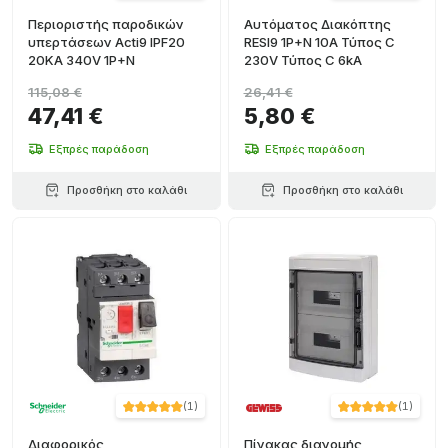
Περιοριστής παροδικών
Αυτόματος Διακόπτης
υπερτάσεων Acti9 IPF20
RESI9 1P+N 10A Τύπος C
20KA 340V 1P+N
230V Τύπος C 6kA
115,08 €
26,41 €
47,41 €
5,80 €
Εξπρές παράδοση
Εξπρές παράδοση
Προσθήκη στο καλάθι
Προσθήκη στο καλάθι
(
1
)
(
1
)
Διαφορικός
Πίνακας διανομής