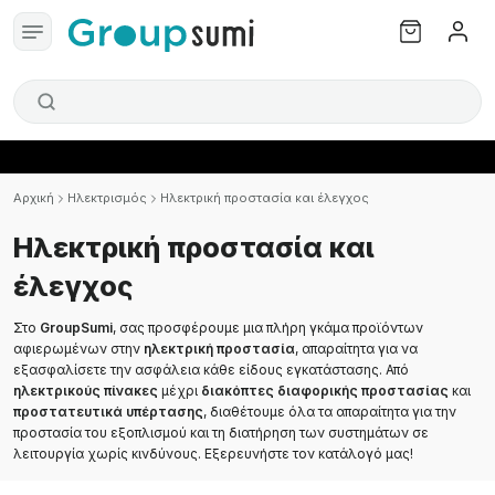
Αρχική
Ηλεκτρισμός
Ηλεκτρική προστασία και έλεγχος
Ηλεκτρική προστασία και
έλεγχος
Στο
GroupSumi
, σας προσφέρουμε μια πλήρη γκάμα προϊόντων
αφιερωμένων στην
ηλεκτρική προστασία
, απαραίτητα για να
εξασφαλίσετε την ασφάλεια κάθε είδους εγκατάστασης. Από
ηλεκτρικούς πίνακες
μέχρι
διακόπτες διαφορικής προστασίας
και
προστατευτικά υπέρτασης
, διαθέτουμε όλα τα απαραίτητα για την
προστασία του εξοπλισμού και τη διατήρηση των συστημάτων σε
λειτουργία χωρίς κινδύνους. Εξερευνήστε τον κατάλογό μας!