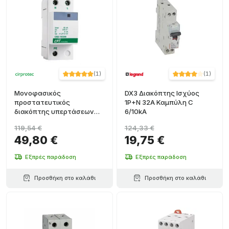
(
1
)
(
1
)
Μονοφασικός
DX3 Διακόπτης Ισχύος
προστατευτικός
1P+N 32A Καμπύλη C
διακόπτης υπερτάσεων
6/10kA
1P+N 15kA
119,54 €
124,33 €
49,80 €
19,75 €
Εξπρές παράδοση
Εξπρές παράδοση
Προσθήκη στο καλάθι
Προσθήκη στο καλάθι