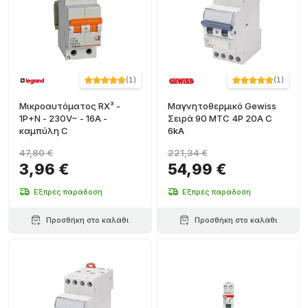
(
1
)
(
1
)
Μικροαυτόματος RX³ -
Μαγνητοθερμικό Gewiss
1P+N - 230V~ - 16A -
Σειρά 90 MTC 4P 20A C
καμπύλη C
6kA
47,80 €
221,34 €
3,96 €
54,99 €
Εξπρές παράδοση
Εξπρές παράδοση
Προσθήκη στο καλάθι
Προσθήκη στο καλάθι