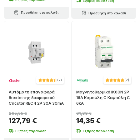
Εξπρές παράδοση
Προσθήκη στο καλάθι
Προσθήκη στο καλάθι
(
2
)
(
2
)
Αυτόματη επαναφορά
Μαγνητοθερμικό IK60N 2P
διακόπτης διαφορικού
16A Καμπύλη C Καμπύλη C
Circutor REC4 2P 30A 30mA
6kA
265,55 €
61,38 €
127,79 €
14,35 €
Εξπρές παράδοση
Εξπρές παράδοση