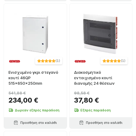
(
1
)
(
1
)
Ενισχυμένο γκρι στεγανό
Διακοσμητικό
κουτί 46QP
εντοιχισμένο κουτί
515x650x250mm
διανομής 24 θέσεων
541,88 €
98,58 €
234,00 €
37,80 €
Δωρεάν εξπρές παράδοση
Εξπρές παράδοση
Προσθήκη στο καλάθι
Προσθήκη στο καλάθι