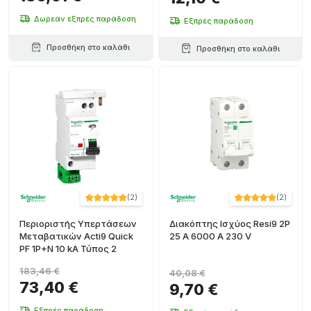
Δωρεάν εξπρές παράδοση
Εξπρές παράδοση
Προσθήκη στο καλάθι
Προσθήκη στο καλάθι
(
2
)
(
2
)
Περιοριστής Υπερτάσεων
Διακόπτης Ισχύος Resi9 2P
Μεταβατικών Acti9 Quick
25 A 6000 A 230 V
PF 1P+N 10 kA Τύπος 2
183,46 €
40,08 €
73,40 €
9,70 €
Εξπρές παράδοση