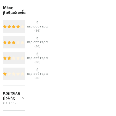
Μέση
βαθμολογία
ή
περισσότερα
(
36
)
ή
περισσότερα
(
36
)
ή
περισσότερα
(
36
)
ή
περισσότερα
(
36
)
Καμπύλη
βολής
C / D / Β / AC / A
C
(
384
)