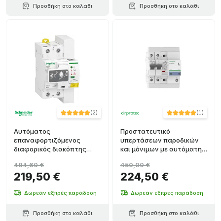
Προσθήκη στο καλάθι
Προσθήκη στο καλάθι
(
2
)
(
1
)
Αυτόματος
Προστατευτικό
επαναφορτιζόμενος
υπερτάσεων παροδικών
διαφορικός διακόπτης
και μόνιμων με αυτόματη
Acti9 RED 2P 40A 30 mA
επανεκκίνηση EV-CHECK
484,60 €
450,00 €
Τύπου A
REC 2P32A
219,50 €
224,50 €
Δωρεάν εξπρές παράδοση
Δωρεάν εξπρές παράδοση
Προσθήκη στο καλάθι
Προσθήκη στο καλάθι