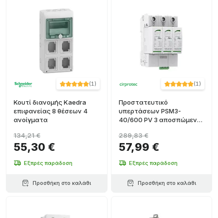
(
1
)
(
1
)
Κουτί διανομής Kaedra
Προστατευτικό
επιφανείας 8 θέσεων 4
υπερτάσεων PSM3-
ανοίγματα
40/600 PV 3 αποσπώμενα
modules
134,21 €
289,83 €
55,30 €
57,99 €
Εξπρές παράδοση
Εξπρές παράδοση
Προσθήκη στο καλάθι
Προσθήκη στο καλάθι