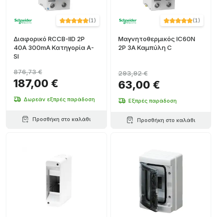
(
1
)
(
1
)
Διαφορικό RCCB-IID 2P
Μαγνητοθερμικός IC60N
40A 300mA Κατηγορία A-
2P 3A Καμπύλη C
SI
876,73 €
293,92 €
187,00 €
63,00 €
Δωρεάν εξπρές παράδοση
Εξπρές παράδοση
Προσθήκη στο καλάθι
Προσθήκη στο καλάθι