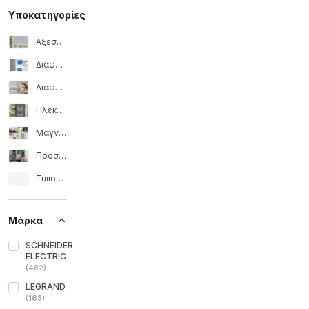
Υποκατηγορίες
Αξεσουάρ για ηλεκτρικούς πίνακες
Διαφορική προστασία
Διαφορικός διακόπτης
Ηλεκτρικοί πίνακες
Μαγνητοθερμικό
Προστασία υπερτάσεων
Τυποποιημένοι μαγνητοθερμικοί διακόπτες
Μάρκα
SCHNEIDER
ELECTRIC
(
482
)
LEGRAND
(
163
)