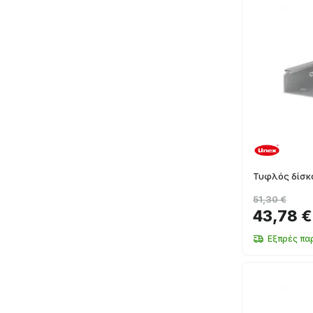
Τυφλός δίσκ
51,30 €
43,78 €
Εξπρές πα