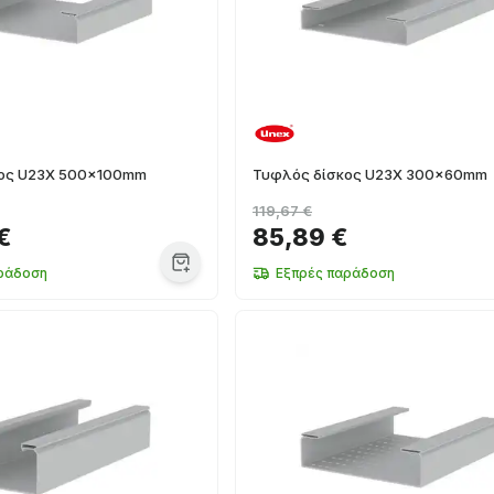
κος U23X 500x100mm
Τυφλός δίσκος U23X 300x60mm
119,67 €
€
85,89 €
ράδοση
Εξπρές παράδοση