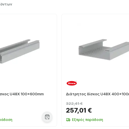
ϊόντων
ίσκος U48X 100x600mm
Διάτρητος δίσκος U48X 400x10
322,41 €
€
257,01 €
ράδοση
Εξπρές παράδοση