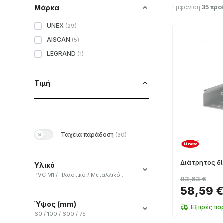
Εμφάνιση
35 προ
Μάρκα
UNEX
(
29
)
AISCAN
(
5
)
LEGRAND
(
1
)
Τιμή
Ταχεία παράδοση
(
30
)
Διάτρητος δ
Υλικό
PVC M1 / Πλαστικό / Μεταλλικό τυφλό / Μεταλλικό διάτρητο
83,63 €
58,59 
PVC M1
(
20
)
Ύψος (mm)
Πλαστικό
(
10
)
Εξπρές πα
60 / 100 / 600 / 75
Μεταλλικό τυφλό
(
3
)