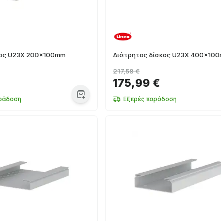
κος U23X 200x100mm
Διάτρητος δίσκος U23X 400x10
217,58 €
175,99 €
ράδοση
Εξπρές παράδοση