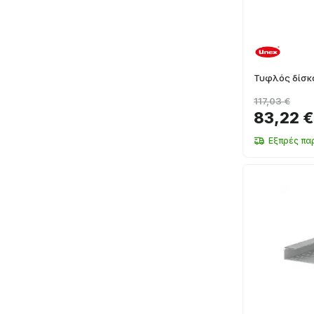
Τυφλός δίσ
117,03 €
83,22 €
Εξπρές πα