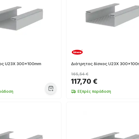
κος U23X 300x100mm
Διάτρητος δίσκος U23X 300x10
165,54 €
117,70 €
ράδοση
Εξπρές παράδοση