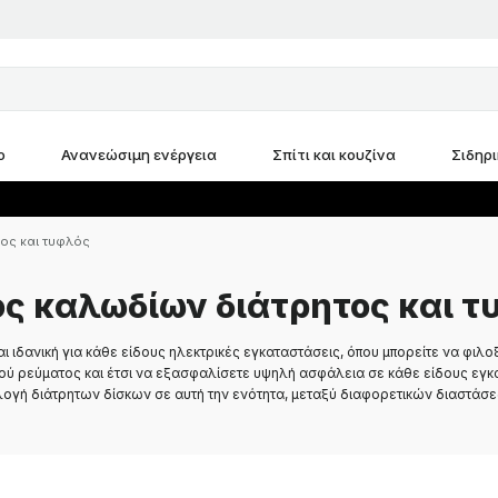
ο
Ανανεώσιμη ενέργεια
Σπίτι και κουζίνα
Σιδηρ
τος και τυφλός
ος καλωδίων διάτρητος και τ
αι ιδανική για κάθε είδους ηλεκτρικές εγκαταστάσεις, όπου μπορείτε να φιλ
ού ρεύματος και έτσι να εξασφαλίσετε υψηλή ασφάλεια σε κάθε είδους εγκ
ιλογή διάτρητων δίσκων σε αυτή την ενότητα, μεταξύ διαφορετικών διαστάσε