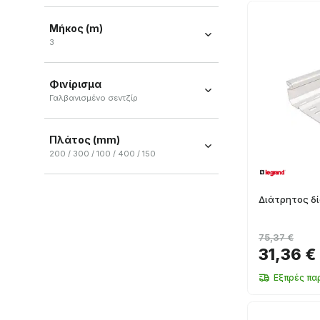
60
(
20
)
Μεταλλικό διάτρητο
(
2
)
Μήκος (m)
100
(
12
)
3
600
(
2
)
3
(
34
)
75
(
1
)
Φινίρισμα
Γαλβανισμένο σεντζίρ
Γαλβανισμένο σεντζίρ
(
5
)
Πλάτος (mm)
200 / 300 / 100 / 400 / 150
200
(
7
)
300
(
7
)
Διάτρητος δ
100
(
6
)
75,37 €
400
(
5
)
31,36 €
150
(
3
)
Εξπρές πα
+ Ver más