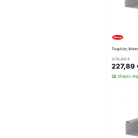
Τυφλός δίσ
278,89 €
227,89 
Εξπρές πα