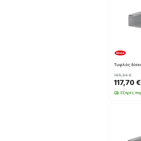
Τυφλός δίσ
165,54 €
117,70 €
Εξπρές πα