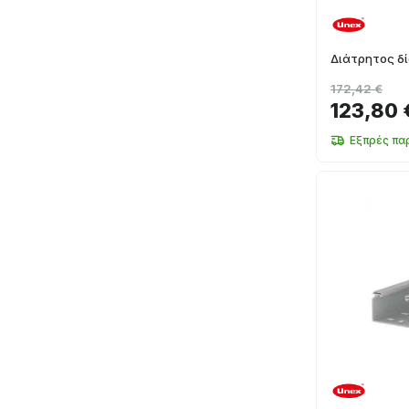
Διάτρητος δ
172,42 €
123,80 
Εξπρές πα