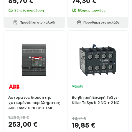
85,70 €
74,30 €
Εξπρές παράδοση
Εξπρές παράδοση
Προσθήκη στο καλάθι
Προσθήκη στο καλάθι
Αυτόματος διακόπτης
Βοηθητική Επαφή TeSys
χυτευμένου περιβλήματος
Kiliar TeSys K 2 NO + 2 NC
ABB Tmax XT1C 160 TMD
125A 4P σταθερός
1.290,79 €
42,71 €
253,00 €
19,85 €