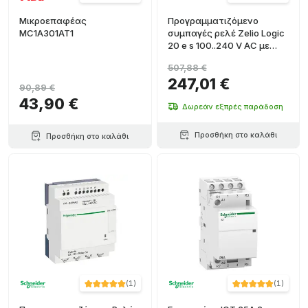
Μικροεπαφέας
Προγραμματιζόμενο
MC1A301AT1
συμπαγές ρελέ Zelio Logic
20 e s 100..240 V AC με
οθόνη ρολογιού
507,88 €
247,01 €
90,89 €
43,90 €
Δωρεάν εξπρές παράδοση
Προσθήκη στο καλάθι
Προσθήκη στο καλάθι
(
1
)
(
1
)