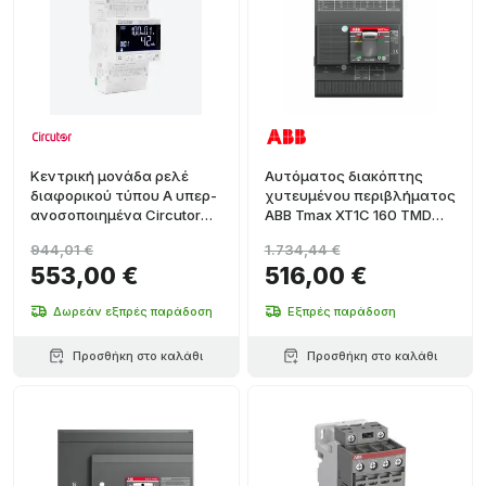
Κεντρική μονάδα ρελέ
Αυτόματος διακόπτης
διαφορικού τύπου A υπερ-
χυτευμένου περιβλήματος
ανοσοποιημένα Circutor
ABB Tmax XT1C 160 TMD
CBS-40A
160A 4P σταθερός
944,01 €
1.734,44 €
553,00 €
516,00 €
Δωρεάν εξπρές παράδοση
Εξπρές παράδοση
Προσθήκη στο καλάθι
Προσθήκη στο καλάθι