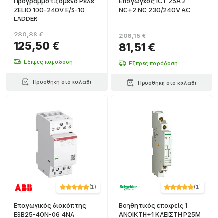
Προγραμματιζόμενο Ρελέ
Επαγωγέας ICT 25A 2
ZELIO 100-240V E/S-10
NO+2 NC 230/240V AC
LADDER
280,88 €
206,15 €
125,50 €
81,51 €
Εξπρές παράδοση
Εξπρές παράδοση
Προσθήκη στο καλάθι
Προσθήκη στο καλάθι
(
1
)
(
1
)
Επαγωγικός διακόπτης
Βοηθητικός επαφείς 1
ESB25-40N-06 4NA
ΑΝΟΙΚΤΗ+1 ΚΛΕΙΣΤΗ P25M