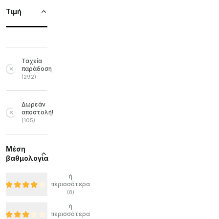
Τιμή
Ταχεία
παράδοση
(
292
)
Δωρεάν
αποστολή!
(
105
)
Μέση
βαθμολογία
ή
περισσότερα
(
8
)
ή
περισσότερα