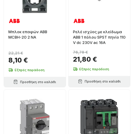
Μπλοκ επαφών ABB
Ρελέ ισχύος με κλείδωμα
MCBH-20 2 NA
ABB 1 πόλου SPST πηνίο 110
V dc 230V ac 16A
76,79 €
22,21 €
21,80 €
8,10 €
Εξπρές παράδοση
Εξπρές παράδοση
Προσθήκη στο καλάθι
Προσθήκη στο καλάθι