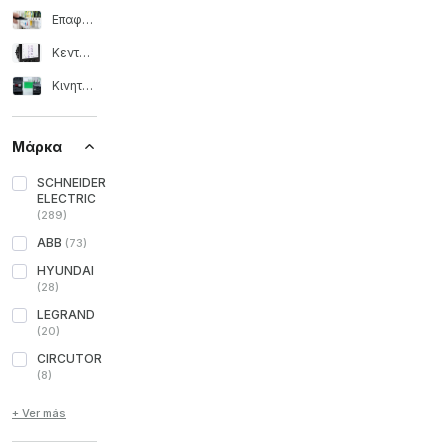
Επαφέας και τηλεχειριστής
Κεντρικές ελέγχου
Κινητήρας προστασίας και ρελέ
Μάρκα
SCHNEIDER
ELECTRIC
(
289
)
ABB
(
73
)
HYUNDAI
(
28
)
LEGRAND
(
20
)
CIRCUTOR
(
8
)
+ Ver más