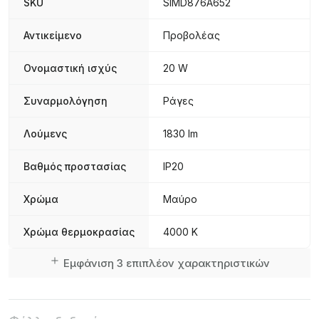
SKU
SIMD876A652
Αντικείμενο
Προβολέας
Ονομαστική ισχύς
20 W
Συναρμολόγηση
Ράγες
Λούμενς
1830 lm
Βαθμός προστασίας
IP20
Χρώμα
Μαύρο
Χρώμα θερμοκρασίας
4000 K
Εμφάνιση 3 επιπλέον χαρακτηριστικών