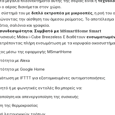
τα μεγάλα πλεονεκτήματα αυτής της σειράς είναι η
τεχνολο
ο ο αέρας διανέμεται στον χώρο.
 σύστημά του με
διπλό εκτροπέα με μικροοπές
, η ροή του
ιώνοντας την αίσθηση του άμεσου ρεύματος. Το αποτέλεσμα είν
τια, σαλόνια και γραφεία.
συνδεσιμότητα: Συμβατό με MSmartHome Smart
συσκευές Midea i-Cube Breezeless E διαθέτουν
ενσωματωμέν
επιτρέποντας πλήρη ενσωμάτωση με τα κορυφαία οικοσυστήματ
ος μέσω της εφαρμογής MSmartHome
τότητα με Alexa
τότητα με Google Home
άτωση με IFTTT για εξατομικευμένες αυτοματοποιήσεις
νητό ή με φωνητικές εντολές θα μπορείς να:
οποίηση και απενεργοποίηση της συσκευής
ση της θερμοκρασίας
ή λειτουργικών τρόπων