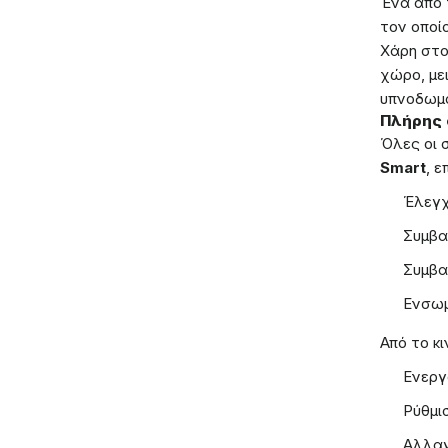
Ένα από 
τον οποί
Χάρη στο
χώρο, με
υπνοδωμά
Πλήρης 
Όλες οι 
Smart
, 
Έλεγχ
Συμβα
Συμβα
Ενσωμ
Από το κι
Ενεργ
Ρύθμι
Αλλαγ