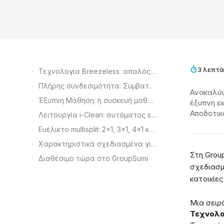
3 λεπτ
Τεχνολογία Breezeless: απαλός και ομοιόμορφος αέρας
Πλήρης συνδεσιμότητα: Συμβατό με MSmartHome Smart
Ανακαλύψ
Έξυπνη Μάθηση: η συσκευή μαθαίνει από εσένα
έξυπνη ε
Αποδοτικ
Λειτουργία i-Clean: αυτόματος εσωτερικός καθαρισμός
Ευέλικτο multisplit: 2x1, 3x1, 4x1 και 5x1
Χαρακτηριστικά σχεδιασμένα για την καθημερινότητα
Στη Grou
Διαθέσιμο τώρα στο GroupSumi
σχεδιασμ
κατοικίε
Μια σειρ
Τεχνολο