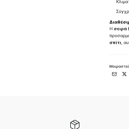
Κλιμα
Σύγχρ
Διαθέσι
Η
σειρά 
προσαρμό
σπίτι
, α
Μοιραστεί