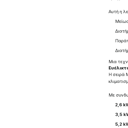
Αυτή η λε
Μείωσ
Διατή
Παράτ
Διατή
Μια τεχν
Ευέλικτο 
Η σειρά M
κλιματισ
Με συνδυ
2,6 k
3,5 k
5,2 k