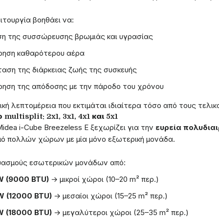
ιτουργία βοηθάει να:
η της συσσώρευσης βρωμιάς και υγρασίας
ρηση καθαρότερου αέρα
αση της διάρκειας ζωής της συσκευής
ρηση της απόδοσης με την πάροδο του χρόνου
ική λεπτομέρεια που εκτιμάται ιδιαίτερα τόσο από τους τελι
multisplit: 2x1, 3x1, 4x1 και 5x1
idea i-Cube Breezeless E ξεχωρίζει για την
ευρεία πολυδια
μό πολλών χώρων με μία μόνο εξωτερική μονάδα.
ασμούς εσωτερικών μονάδων από:
W (9000 BTU)
→ μικροί χώροι (10–20 m² περ.)
W (12000 BTU)
→ μεσαίοι χώροι (15–25 m² περ.)
W (18000 BTU)
→ μεγαλύτεροι χώροι (25–35 m² περ.)