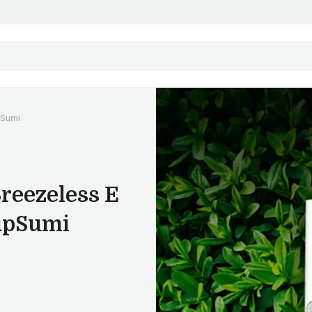
pSumi
reezeless E
upSumi