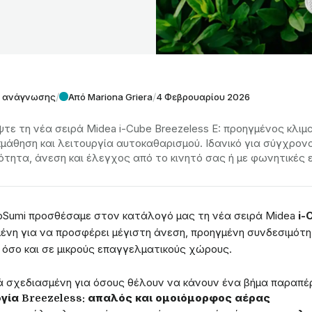
/
/
ά ανάγνωσης
Από Mariona Griera
4 Φεβρουαρίου 2026
τε τη νέα σειρά Midea i-Cube Breezeless E: προηγμένος κλιμ
κμάθηση και λειτουργία αυτοκαθαρισμού. Ιδανικό για σύγχρον
ότητα, άνεση και έλεγχος από το κινητό σας ή με φωνητικές 
pSumi προσθέσαμε στον κατάλογό μας τη νέα σειρά Midea
i-
ένη για να προσφέρει μέγιστη άνεση, προηγμένη συνδεσιμότη
ς όσο και σε μικρούς επαγγελματικούς χώρους.
ά σχεδιασμένη για όσους θέλουν να κάνουν ένα βήμα παραπέ
γία Breezeless: απαλός και ομοιόμορφος αέρας