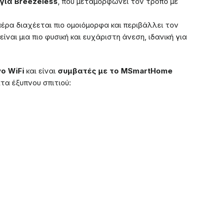
γία Breezeless
, που μεταμορφώνει τον τρόπο με
 αέρα διαχέεται πιο ομοιόμορφα και περιβάλλει τον
αι μια πιο φυσική και ευχάριστη άνεση, ιδανική για
ο WiFi
και είναι
συμβατές με το MSmartHome
α έξυπνου σπιτιού: