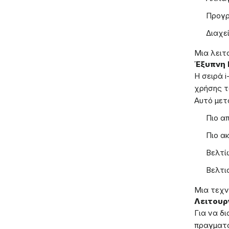
Προγρ
Διαχε
Μια λειτο
Έξυπνη 
Η σειρά 
χρήσης τ
Αυτό μετ
Πιο α
Πιο α
Βελτί
Βελτι
Μια τεχν
Λειτουρ
Για να δ
πραγματο